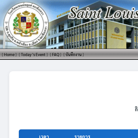
[
Home
]
[
Today 's Event
]
[
FAQ
]
[
บันทึกงาน
]
ก
เวลา
รายการ